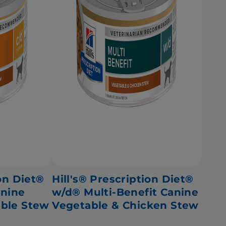
ion Diet®
Hill's® Prescription Diet®
anine
w/d® Multi-Benefit Canine
able Stew
Vegetable & Chicken Stew