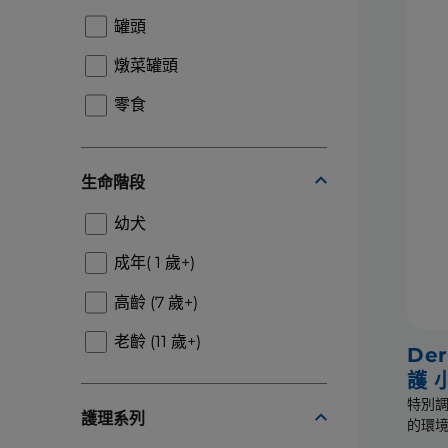
罐頭
燉菜罐頭
零食
生命階段
幼犬
成年( 1 歲+)
高齡 (7 歲+)
老齡 (11 歲+)
De
護 
特別
護理系列
的環