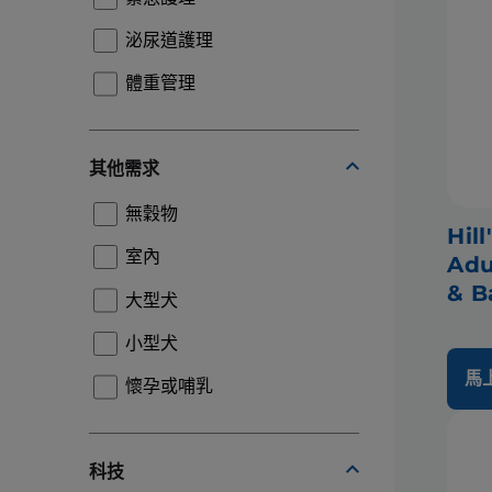
泌尿道護理
體重管理
其他需求
無穀物
Hil
室內
Adu
& B
大型犬
小型犬
馬
懷孕或哺乳
科技