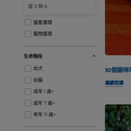
從 Z 到 A
犬隻護理
貓隻護理
寵物護理
生命階段
幼犬
10個貓
幼貓
繼續閱讀
成年 1 歲+
成年 7 歲+
老年 11 歲+