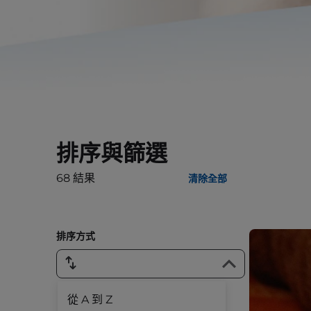
排序與篩選
68
結果
清除全部
排序方式
從 A 到 Z
物種