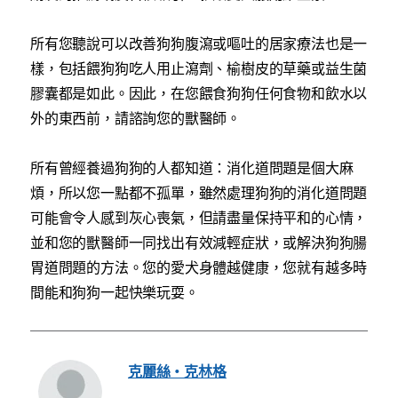
所有您聽說可以改善狗狗腹瀉或嘔吐的居家療法也是一
樣，包括餵狗狗吃人用止瀉劑、榆樹皮的草藥或益生菌
膠囊都是如此。因此，在您餵食狗狗任何食物和飲水以
外的東西前，請諮詢您的獸醫師。
所有曾經養過狗狗的人都知道：消化道問題是個大麻
煩，所以您一點都不孤單，雖然處理狗狗的消化道問題
可能會令人感到灰心喪氣，但請盡量保持平和的心情，
並和您的獸醫師一同找出有效減輕症狀，或解決狗狗腸
胃道問題的方法。您的愛犬身體越健康，您就有越多時
間能和狗狗一起快樂玩耍。
克麗絲・克林格