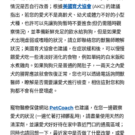
情況是否自行改善；根據
美國育犬協會
(AKC) 的建議
指出，若您的愛犬不是高齡犬、幼犬或體力不好的小型
犬種，也許可以先讓狗狗暫時不要進食(但仍需隨時觀
察情況)，並準備新鮮充足的飲水給狗狗，但是如果愛
犬出現虛弱或嗜睡的狀況，請立即聯絡您的獸醫師瞭解
狀況；美國育犬協會也建議，在症狀緩和後，可以慢慢
餵愛犬吃一些清淡好消化的食物，例如單純的白米飯和
水煮雞肉。如果狗狗只是普通的鬧肚子，一兩天之內愛
犬的腸胃應該就會恢復正常，您也可以透過電話詢問獸
醫師，瞭解是否需要讓愛犬進行檢查，相信這對您和狗
狗都不會有什麼壞處。
寵物醫療保健網站
PetCoach
也建議，在您一邊觀察
愛犬的狀況 (一邊忙著打掃髒亂時)，請盡量使用天然的
清潔劑，並讓愛犬好好待在家中靠近門口的通風區域；
同時也請回想一下，最近家中是否做了什麼改變，或愛