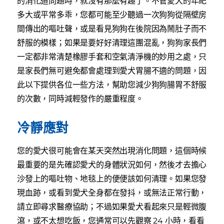
的消化道問題時，就沒有那麼有趣了。不管愛犬的年紀
多大或平常多乖，您都可能至少聽過一次狗狗從隔壁房
間傳出的嘔吐聲，或是看見狗狗在後院因為鬧肚子而不
舒服的模樣；如果是要好好清理這團混亂，狗狗家長們
一定都非常清楚橡膠手套和空氣清淨機的妙用之處，只
是家長們無可避免都會處理到愛犬胃腸不適的問題，因
此以下提供各位一些方法，幫助您減少狗狗腸胃不舒服
的次數，同時減輕發作的嚴重程度。
冷靜應對
您的愛犬很可能會在某天突然出現消化問題，這個時候
最重要的是先確認愛犬的身體狀況如何，然後才去擔心
沙發上的嘔吐物、地毯上的便便該如何清理。如果您發
現血跡，或看到愛犬全身都在發抖，或無法正常行動，
請立即尋求醫療協助；不過如果愛犬看起來只是輕微腹
瀉，或不太想吃飯，您通常可以先觀察 24 小時，看看