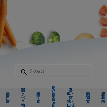
脂
碳
香
肪
蛋
水
維
料、
礦
胺
酸
白
化
生
質
物
基
與
質
合
素
地、
質
酸
油
物
口味