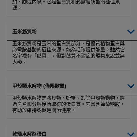
頭、腳或內臟。它是蛋白質和必需脂肪酸的極佳來
源。
玉米筋質粉
玉米筋質粉是玉米的蛋白質部分，是優質植物蛋白與
必需胺基酸的極佳來源，能為毛孩提供能量。雖然它
名字裡有「麩質」，但對麩質不耐症的寵物來說並無
大礙。
甲殼類水解物 (僅限歐盟)
甲殼類水解物是將貝類、螃蟹、蝦等甲殼類動物，經
過烹煮和分解後所取得的蛋白質。它富含葡萄糖胺，
有助於維持或促進關節健康。
乾燥水解酪蛋白