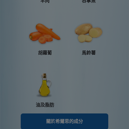
羊肉
吞拿魚
胡蘿蔔
馬鈴薯
油及脂肪
關於希爾思的成分