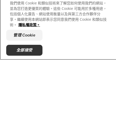
我們使用 Cookie 和類似技術來了解您如何使用我們的網站，
並為您打造更優質的體驗。這些 Cookie 可能用於多種用途，
包括個人化廣告、網站使用衡量以及與第三方合作夥伴分
享。繼續使用本網站即表示您同意我們使用 Cookie 和類似技
術。
隱私權政策。
管理 Cookie
全部接受
滿足寵物的需求
真正的創新不會墨守成規。這就是為什麼希爾
思聘請了超過 220 位獸醫、專業營養學家與
食品科學家，共同研究如何讓寵物活得更長