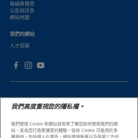
聯絡希爾思
公告與訊息
網站地圖
我們的網站
人才招募
我們高度重視您的隱私權。
© 2025 Hill's Pet Nutrition, Inc.
版權所有。
我們使用 Cookie 和類似技術來了解您如何使用我們的網
站，並為您打造更優質的體驗。這些 Cookie 可能用於多
本文所使用的商標僅指在美國註冊的商標；在其他地區的註
冊狀態可能有所不同。您使用本網站須遵守我們的條款。
種用途，包括個人化廣告、網站使用衡量以及與第三方合