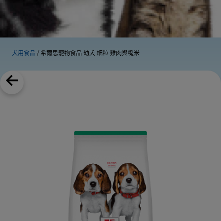
犬用食品
希爾思寵物食品 幼犬 細粒 雞肉與糙米