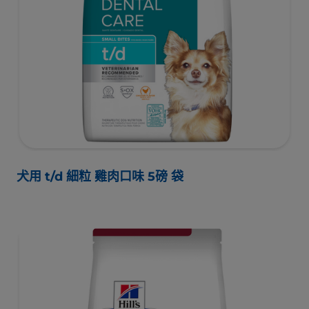
犬用 t/d 細粒 雞肉口味 5磅 袋