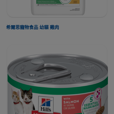
希爾思寵物食品 幼貓 雞肉