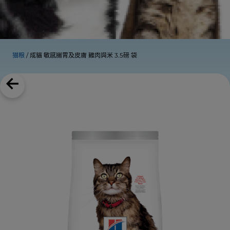
猫粮
成貓 敏感腸胃及皮膚 雞肉與米 3.5磅 袋