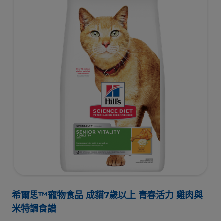
希爾思™寵物食品 成貓7歲以上 青春活力 雞肉與
米特調食譜