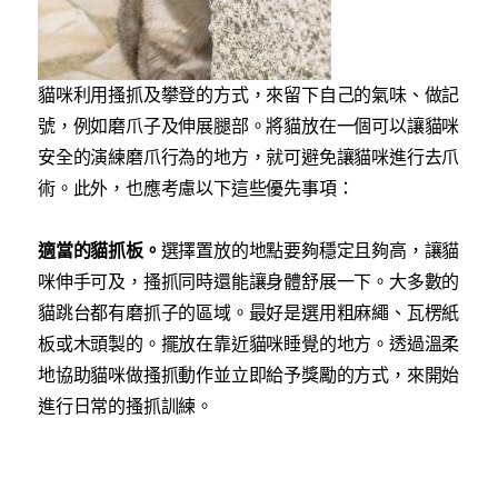
貓咪利用搔抓及攀登的方式，來留下自己的氣味、做記
號，例如磨爪子及伸展腿部。將貓放在一個可以讓貓咪
安全的演練磨爪行為的地方，就可避免讓貓咪進行去爪
術。此外，也應考慮以下這些優先事項：
適當的貓抓板。
選擇置放的地點要夠穩定且夠高，讓貓
咪伸手可及，搔抓同時還能讓身體舒展一下。大多數的
貓跳台都有磨抓子的區域。最好是選用粗麻繩、瓦楞紙
板或木頭製的。擺放在靠近貓咪睡覺的地方。透過溫柔
地協助貓咪做搔抓動作並立即給予獎勵的方式，來開始
進行日常的搔抓訓練。