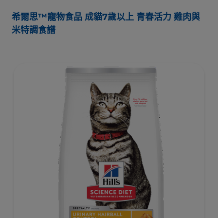
希爾思™寵物食品 成貓7歲以上 青春活力 雞肉與
米特調食譜