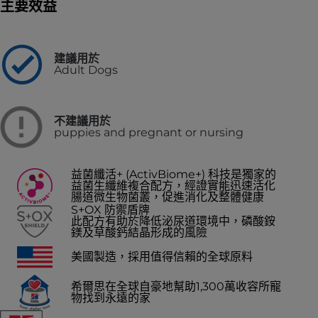
主要效益
建議用於
Adult Dogs
不建議用於
puppies and pregnant or nursing
益菌纖活+ (ActivBiome+) 科技是獨家的
益菌生纖維複合配方，經證實能迅速活化
腸道微生物菌叢，促進消化及整體健康
S+OX 防禦盾牌
此配方有助於降低泌尿道環境中，磷酸銨
鎂及草酸鈣結晶形成的風險
美國製造，採用值得信賴的全球原料
希爾思在全球自豪地幫助1,300萬收容所寵
物找到永遠的家