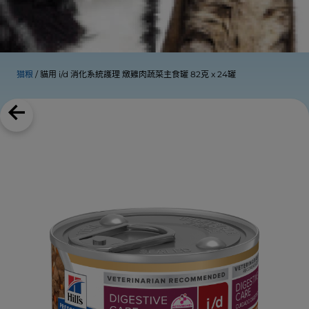
猫粮
貓用 i/d 消化系統護理 燉雞肉蔬菜主食罐 82克 x 24罐