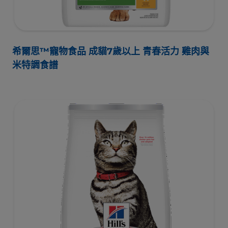
希爾思™寵物食品 成貓7歲以上 青春活力 雞肉與
米特調食譜