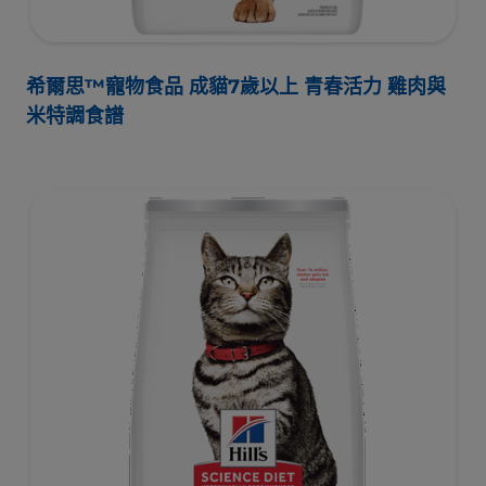
希爾思™寵物食品 成貓7歲以上 青春活力 雞肉與
米特調食譜