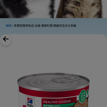
猫粮
希爾思寵物食品 幼貓 健康料理 嫩雞肉及米主食罐