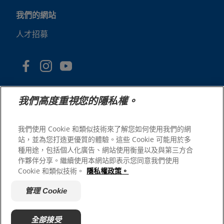
我們的網站
人才招募
我們高度重視您的隱私權。
我們使用 Cookie 和類似技術來了解您如何使用我們的網
站，並為您打造更優質的體驗。這些 Cookie 可能用於多
© 2025 Hill's Pet Nutrition, Inc.
種用途，包括個人化廣告、網站使用衡量以及與第三方合
版權所有。
作夥伴分享。繼續使用本網站即表示您同意我們使用
Cookie 和類似技術。
隱私權政策。
本文所使用的商標僅指在美國註冊的商標；在其他地區的註
冊狀態可能有所不同。您使用本網站須遵守我們的條款。
管理 Cookie
網站條款與條件
法律聲明
隱私權政策
管理 Cookie
關於廣告
全部接受