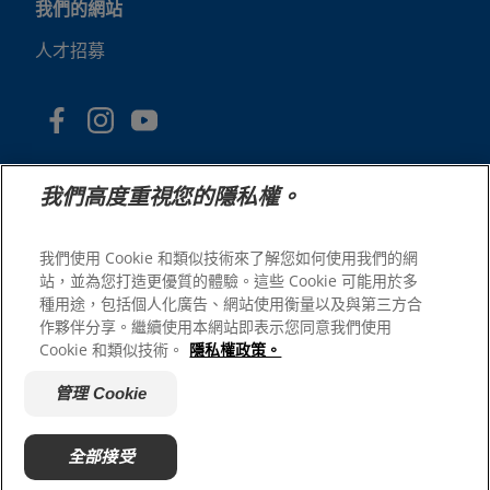
我們的網站
人才招募
我們高度重視您的隱私權。
我們使用 Cookie 和類似技術來了解您如何使用我們的網
站，並為您打造更優質的體驗。這些 Cookie 可能用於多
© 2025 Hill's Pet Nutrition, Inc.
種用途，包括個人化廣告、網站使用衡量以及與第三方合
版權所有。
作夥伴分享。繼續使用本網站即表示您同意我們使用
Cookie 和類似技術。
隱私權政策。
本文所使用的商標僅指在美國註冊的商標；在其他地區的註
冊狀態可能有所不同。您使用本網站須遵守我們的條款。
管理 Cookie
網站條款與條件
法律聲明
隱私權政策
管理 Cookie
關於廣告
全部接受