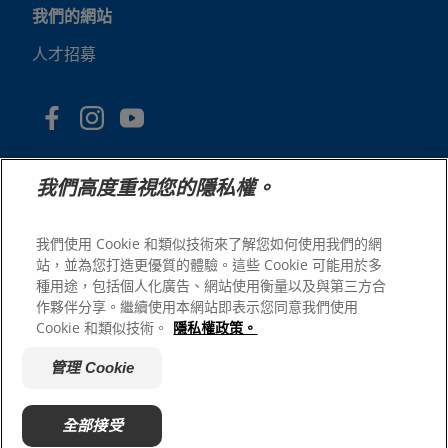
我們的網站
人才招募
我們高度重視您的隱私權。
我們使用 Cookie 和類似技術來了解您如何使用我們的網
站，並為您打造更優質的體驗。這些 Cookie 可能用於多
© 2025 Hill's Pet Nutrition, Inc.
種用途，包括個人化廣告、網站使用衡量以及與第三方合
版權所有。
作夥伴分享。繼續使用本網站即表示您同意我們使用
Cookie 和類似技術。
隱私權政策。
本文所使用的商標僅指在美國註冊的商標；在其他地區的註
冊狀態可能有所不同。您使用本網站須遵守我們的條款。
管理 Cookie
網站條款與條件
法律聲明
隱私權政策
管理 Cookie
關於廣告
全部接受