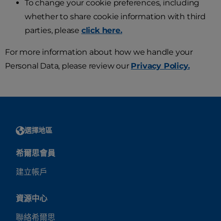
To change your cookie preferences, including
whether to share cookie information with third
parties, please
click here.
For more information about how we handle your
Personal Data, please review our
Privacy Policy.
選擇地區
希爾思會員
建立帳戶
資源中心
聯絡希爾思