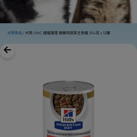
犬用食品
犬用 ONC 臐瘤護理 燉雞肉蔬菜主食罐 354克 x 12罐