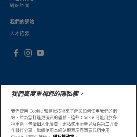
網站地圖
我們的網站
人才招募
我們高度重視您的隱私權。
© 2025 Hill's Pet Nutrition, Inc.
版權所有。
我們使用 Cookie 和類似技術來了解您如何使用我們的網
站，並為您打造更優質的體驗。這些 Cookie 可能用於多
本文所使用的商標僅指在美國註冊的商標；在其他地區的註
冊狀態可能有所不同。您使用本網站須遵守我們的條款。
種用途，包括個人化廣告、網站使用衡量以及與第三方合
作夥伴分享。繼續使用本網站即表示您同意我們使用
網站條款與條件
法律聲明
Cookie 和類似技術。
隱私權政策。