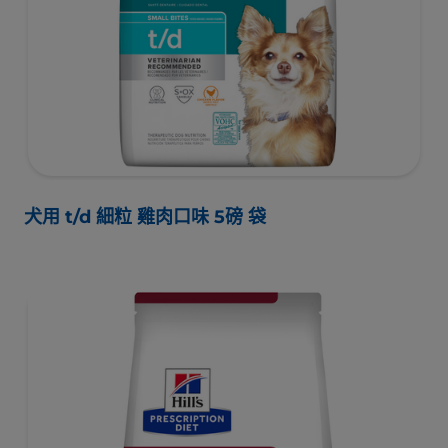
犬用 t/d 細粒 雞肉口味 5磅 袋