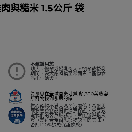
肉與糙米 1.5公斤 袋
不建議用於
幼犬、懷孕或授乳母犬。懷孕或授乳
期間，愛犬應轉換至希爾思™寵物食
品小型幼犬。
希爾思在全球自豪地幫助1,300萬收容
所寵物找到永遠的家
擔心寵物不滿意嗎？沒關係！希爾思
寵物營養食品提供滿意保證，只要致
電我們的客戶服務部，就能辦理退換
貨（需符合希爾思寵物認可的美味，
否則100%退款保證條款）