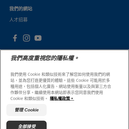
我們的網站
人才招募
我們高度重視您的隱私權。
我們使用 Cookie 和類似技術來了解您如何使用我們的網
站，並為您打造更優質的體驗。這些 Cookie 可能用於多
© 2025 Hill's Pet Nutrition, Inc.
種用途，包括個人化廣告、網站使用衡量以及與第三方合
版權所有。
作夥伴分享。繼續使用本網站即表示您同意我們使用
Cookie 和類似技術。
隱私權政策。
本文所使用的商標僅指在美國註冊的商標；在其他地區的註
冊狀態可能有所不同。您使用本網站須遵守我們的條款。
管理 Cookie
網站條款與條件
法律聲明
隱私權政策
管理 Cookie
關於廣告
全部接受