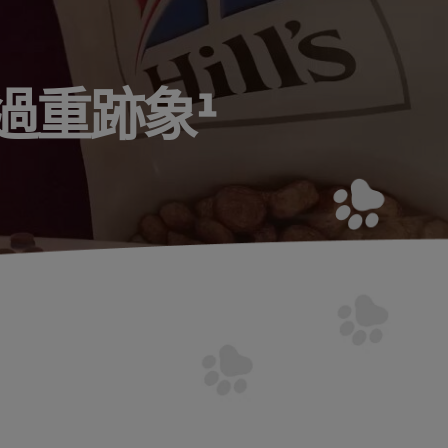
過重跡象¹