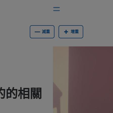
減重
增重
的的相關