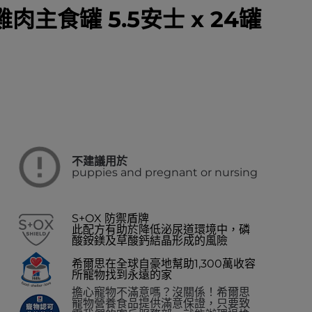
雞肉主食罐 5.5安士 x 24罐
不建議用於
puppies and pregnant or nursing
S+OX 防禦盾牌
此配方有助於降低泌尿道環境中，磷
酸銨鎂及草酸鈣結晶形成的風險
希爾思在全球自豪地幫助1,300萬收容
所寵物找到永遠的家
擔心寵物不滿意嗎？沒關係！希爾思
寵物營養食品提供滿意保證，只要致