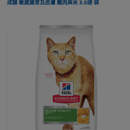
成貓 敏感腸胃及皮膚 雞肉與米 3.5磅 袋