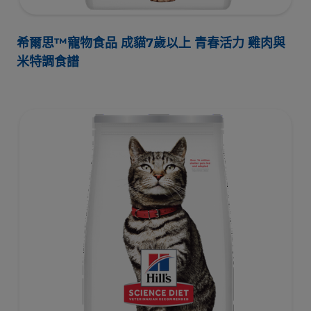
希爾思™寵物食品 成貓7歲以上 青春活力 雞肉與
米特調食譜