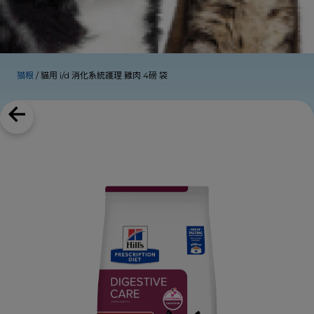
猫粮
貓用 i/d 消化系統護理 雞肉 4磅 袋