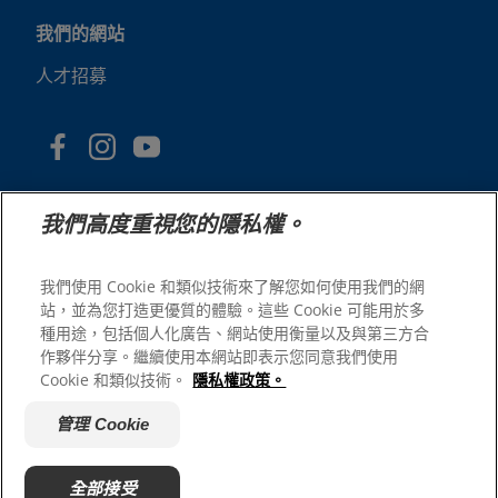
我們的網站
人才招募
我們高度重視您的隱私權。
我們使用 Cookie 和類似技術來了解您如何使用我們的網
站，並為您打造更優質的體驗。這些 Cookie 可能用於多
© 2025 Hill's Pet Nutrition, Inc.
種用途，包括個人化廣告、網站使用衡量以及與第三方合
版權所有。
作夥伴分享。繼續使用本網站即表示您同意我們使用
Cookie 和類似技術。
隱私權政策。
本文所使用的商標僅指在美國註冊的商標；在其他地區的註
冊狀態可能有所不同。您使用本網站須遵守我們的條款。
管理 Cookie
網站條款與條件
法律聲明
隱私權政策
管理 Cookie
關於廣告
全部接受