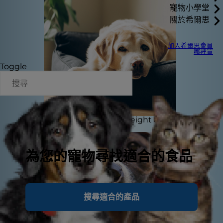
寵物小學堂
關於希爾思
加入希爾思會員
哪裡買
Toggle
“My dog has put on weight and
seems less active.”
為您的寵物尋找適合的食品
搜尋適合的產品