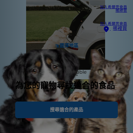
加入希爾思會員
哪裡買
加入希爾思會員
哪裡買
選擇地區
“My dog is having trouble
jumping into the car.”
為您的寵物尋找適合的食品
搜尋適合的產品