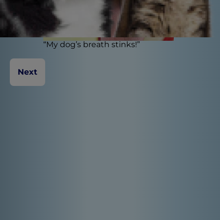
“My dog’s breath stinks!”
Curious or concerning?
Let’s find out
Next
Pets can have some odd behaviors and traits, but
when does something odd become something
to discuss with your veterinarian?
選擇地區