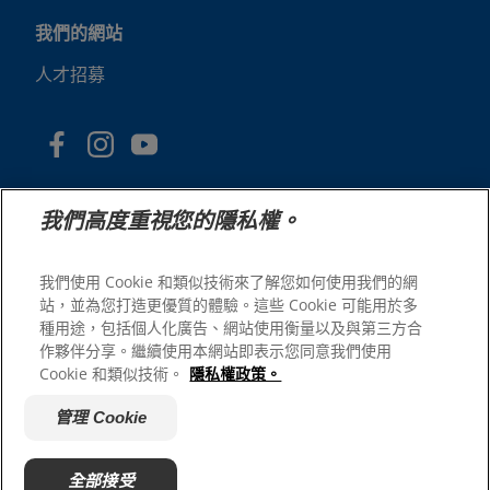
我們的網站
人才招募
我們高度重視您的隱私權。
我們使用 Cookie 和類似技術來了解您如何使用我們的網
站，並為您打造更優質的體驗。這些 Cookie 可能用於多
© 2025 Hill's Pet Nutrition, Inc.
種用途，包括個人化廣告、網站使用衡量以及與第三方合
版權所有。
作夥伴分享。繼續使用本網站即表示您同意我們使用
Cookie 和類似技術。
隱私權政策。
本文所使用的商標僅指在美國註冊的商標；在其他地區的註
冊狀態可能有所不同。您使用本網站須遵守我們的條款。
管理 Cookie
網站條款與條件
法律聲明
隱私權政策
管理 Cookie
關於廣告
全部接受