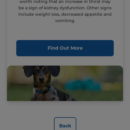
worth noting that an increase in thirst may
be a sign of kidney dysfunction. Other signs
include weight loss, decreased appetite and
vomiting.
Find Out More
Back