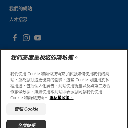
我們的網站
人才招募
我們高度重視您的隱私權。
我們使用 Cookie 和類似技術來了解您如何使用我們的網
站，並為您打造更優質的體驗。這些 Cookie 可能用於多
© 2025 Hill's Pet Nutrition, Inc.
種用途，包括個人化廣告、網站使用衡量以及與第三方合
版權所有。
作夥伴分享。繼續使用本網站即表示您同意我們使用
Cookie 和類似技術。
隱私權政策。
本文所使用的商標僅指在美國註冊的商標；在其他地區的註
冊狀態可能有所不同。您使用本網站須遵守我們的條款。
管理 Cookie
網站條款與條件
法律聲明
隱私權政策
管理 Cookie
關於廣告
全部接受